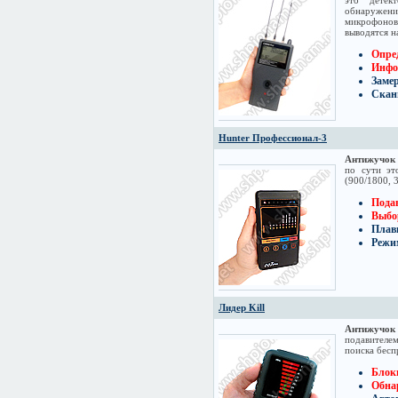
это детек
обнаружен
микрофонов
выводятся н
Опре
Инфо
Заме
Скани
Hunter Профессионал-3
Антижучок 
по сути эт
(900/1800, 
Пода
Выбо
Плав
Режи
Лидер Kill
Антижучок 
подавителем
поиска бес
Блок
Обна