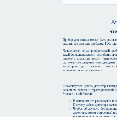
Де
что
Прибор для поиска может быть разным н
указать, где спрятана проблема. Речь ид
Лучше всего, когда приобретенный при
такой функциональности устройство для
широкого диапазона частот. Физическо
окружено сверхъяркими светодиодами, 
когда происходит отражение от линзы о
можете ее также регулировать.
Рекомендуется купить детекторы каме
качеством работы и гарантированной э
Москве и всей России!
В основном все радиожучки и ск
Поэтому работа детектора жучков
Чтобы обнаружить беспроводн
детекторы имеют встроенный инд
искать шпионов по уровню излуч