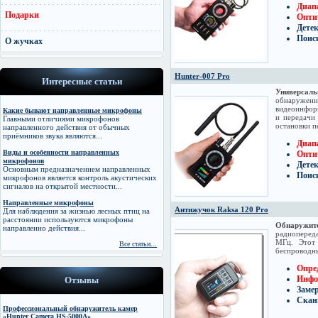
Диапа
Подарки
Оптич
Дете
Поис
О жучках
Hunter-007 Pro
Интересные статьи
Универсаль
обнаружени
видеоинформ
Какие бывают направленные микрофоны
и передачи
Главными отличиями микрофонов
остановки п
направленного действия от обычных
приёмников звука являются...
Диапа
Виды и особенности направленных
Оптич
микрофонов
Дете
Основным предназначением направленных
Поис
микрофонов является контроль акустических
сигналов на открытой местности...
Направленные микрофоны
Антижучок Raksa 120 Pro
Для наблюдения за жизнью лесных птиц на
расстоянии используются микрофоны
Обнаружи
направленно действия...
радиопереда
МГц. Этот 
Все статьи...
беспроводн
Опре
Инфо
Отзывы
Заме
Скан
Профессиональный обнаружитель камер
«Hunter Camera HS-5000A»