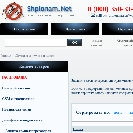
8 (800) 350-33
callback-shpionam.net@ya
О компании
Прайс-лист
Гаранти
наши
Видеонаб
сайты:
spyca
Главная
» Детекторы жучков и камер
Каталог товаров
РАСПРОДАЖА
Защитить свои интересы, личную жизнь,
Видеонаблюдение
Если есть подозрения, но нет желания с
поиск скрытых камер и жучков специал
GSM сигнализации
Подавители связи
Сортировать по
:
цене
н
Домофоны и видеоглазки
Hunter
1. Защита комнат переговоров