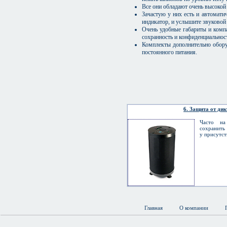
Все они обладают очень высоко
Зачастую у них есть и автомати
индикатор, и услышите звуковой 
Очень удобные габариты и компа
сохранность и конфиденциальнос
Комплекты дополнительно обору
постоянного питания.
6. Защита от ди
Часто на
сохранить
у присутст
Главная
О компании