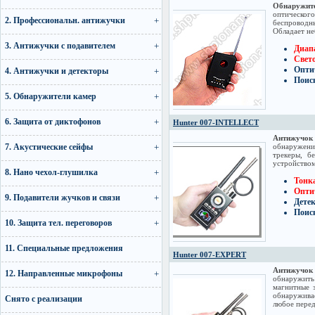
Обнаружите
оптическог
2. Профессиональн. антижучки
беспроводн
Обладает не
3. Антижучки с подавителем
Диапа
Свето
Опти
4. Антижучки и детекторы
Поис
5. Обнаружители камер
6. Защита от диктофонов
Hunter 007-INTELLECT
Антижучок
7. Акустические сейфы
обнаружени
трекеры, б
устройством
8. Нано чехол-глушилка
Тонка
Опти
9. Подавители жучков и связи
Дете
Поис
10. Защита тел. переговоров
11. Специальные предложения
Hunter 007-EXPERT
Антижучок
12. Направленные микрофоны
обнаружит
магнитные 
обнаружива
Снято с реализации
любое перед